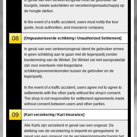
tourgids, lokale autoriteiten en verzekeringsmaatschappij op
de hoogte stellen.
In the event of a traffic accident, users must notify the tour
guide, local authorities, and insurance company.
08
[Ongeautoriseerde schikking / Unauthorized Settlement]
In geval van een verkeersongeval stemt de gebruiker ermee
in geen schikking aan te gaan met de tegenpartij zonder
toestemming van de Winkel. De Winkel zal niet aansprakelijk
zijn voor eventuele niet-toegestane
schikkingsovereenkomsten tussen de gebruiker en de
tegenpartij.
In the event of a traffic accident, users agree not to agree to
settlements with the other party without the shop's consent.
The shop is not responsible for settlement agreements made
without consent between users and other parties.
09
[Kart verzekering / Kart Insurance]
Alle Karts zijn verzekerd in geval van een ongeval. De
dekking van de verzekering is beperkt en gereguleerd. In
geval van een ongeval zal de verzekeringsmaatschappij het