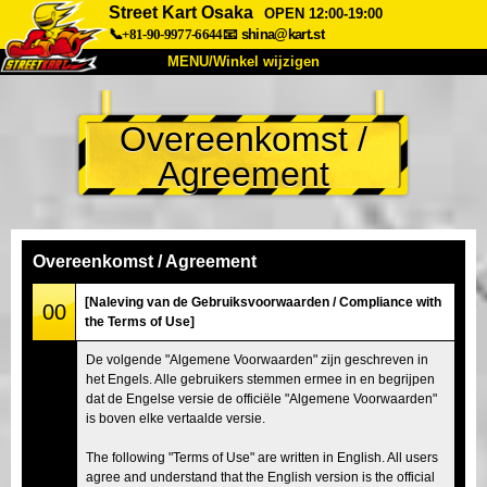
Street Kart Osaka
OPEN 12:00-19:00
📞+81-90-9977-6644
📧
shina@kart.st
MENU/Winkel wijzigen
TOP
Overeenkomst /
Over
Specificaties
Prijzen
Agreement
Toegang
Ervaringen
FAQ
Bedrijf
Boekingen
Winkel wijzigen
Overeenkomst / Agreement
Tokyo Shinagawa
Tokyo Akihabara#1
[Naleving van de Gebruiksvoorwaarden / Compliance with
00
the Terms of Use]
Tokyo Akihabara#2
Tokyo Shibuya
De volgende "Algemene Voorwaarden" zijn geschreven in
Tokyo Shibuya Annex
Tokyo Bay
het Engels. Alle gebruikers stemmen ermee in en begrijpen
dat de Engelse versie de officiële "Algemene Voorwaarden"
Tokyo Asakusa
Osaka
is boven elke vertaalde versie.
Okinawa
The following "Terms of Use" are written in English. All users
agree and understand that the English version is the official