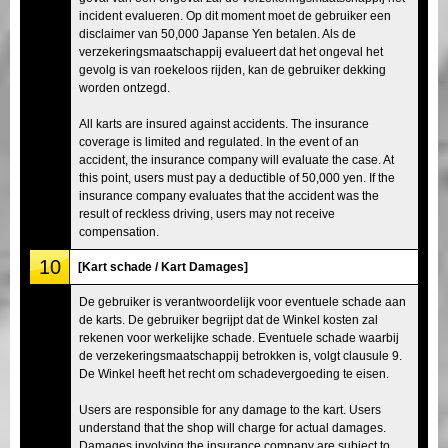
incident evalueren. Op dit moment moet de gebruiker een
disclaimer van 50,000 Japanse Yen betalen. Als de
verzekeringsmaatschappij evalueert dat het ongeval het
gevolg is van roekeloos rijden, kan de gebruiker dekking
worden ontzegd.
All karts are insured against accidents. The insurance
coverage is limited and regulated. In the event of an
accident, the insurance company will evaluate the case. At
this point, users must pay a deductible of 50,000 yen. If the
insurance company evaluates that the accident was the
result of reckless driving, users may not receive
compensation.
10
[Kart schade / Kart Damages]
De gebruiker is verantwoordelijk voor eventuele schade aan
de karts. De gebruiker begrijpt dat de Winkel kosten zal
rekenen voor werkelijke schade. Eventuele schade waarbij
de verzekeringsmaatschappij betrokken is, volgt clausule 9.
De Winkel heeft het recht om schadevergoeding te eisen.
Users are responsible for any damage to the kart. Users
understand that the shop will charge for actual damages.
Damages involving the insurance company are subject to