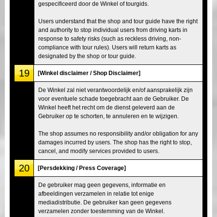
gespecificeerd door de Winkel of tourgids.
Users understand that the shop and tour guide have the right
and authority to stop individual users from driving karts in
response to safety risks (such as reckless driving, non-
compliance with tour rules). Users will return karts as
designated by the shop or tour guide.
19
[Winkel disclaimer / Shop Disclaimer]
De Winkel zal niet verantwoordelijk en/of aansprakelijk zijn
voor eventuele schade toegebracht aan de Gebruiker. De
Winkel heeft het recht om de dienst geleverd aan de
Gebruiker op te schorten, te annuleren en te wijzigen.
The shop assumes no responsibility and/or obligation for any
damages incurred by users. The shop has the right to stop,
cancel, and modify services provided to users.
20
[Persdekking / Press Coverage]
De gebruiker mag geen gegevens, informatie en
afbeeldingen verzamelen in relatie tot enige
mediadistributie. De gebruiker kan geen gegevens
verzamelen zonder toestemming van de Winkel.