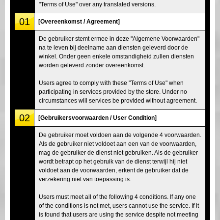
"Terms of Use" over any translated versions.
01
[Overeenkomst / Agreement]
De gebruiker stemt ermee in deze "Algemene Voorwaarden"
na te leven bij deelname aan diensten geleverd door de
winkel. Onder geen enkele omstandigheid zullen diensten
worden geleverd zonder overeenkomst.
Users agree to comply with these "Terms of Use" when
participating in services provided by the store. Under no
circumstances will services be provided without agreement.
02
[Gebruikersvoorwaarden / User Condition]
De gebruiker moet voldoen aan de volgende 4 voorwaarden.
Als de gebruiker niet voldoet aan een van de voorwaarden,
mag de gebruiker de dienst niet gebruiken. Als de gebruiker
wordt betrapt op het gebruik van de dienst terwijl hij niet
voldoet aan de voorwaarden, erkent de gebruiker dat de
verzekering niet van toepassing is.
Users must meet all of the following 4 conditions. If any one
of the conditions is not met, users cannot use the service. If it
is found that users are using the service despite not meeting