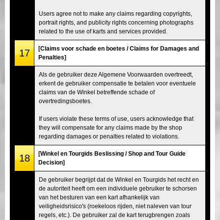
Users agree not to make any claims regarding copyrights,
portrait rights, and publicity rights concerning photographs
related to the use of karts and services provided.
[Claims voor schade en boetes / Claims for Damages and
17
Penalties]
Als de gebruiker deze Algemene Voorwaarden overtreedt,
erkent de gebruiker compensatie te betalen voor eventuele
claims van de Winkel betreffende schade of
overtredingsboetes.
If users violate these terms of use, users acknowledge that
they will compensate for any claims made by the shop
regarding damages or penalties related to violations.
[Winkel en Tourgids Beslissing / Shop and Tour Guide
18
Decision]
De gebruiker begrijpt dat de Winkel en Tourgids het recht en
de autoriteit heeft om een individuele gebruiker te schorsen
van het besturen van een kart afhankelijk van
veiligheidsrisico's (roekeloos rijden, niet naleven van tour
regels, etc.). De gebruiker zal de kart terugbrengen zoals