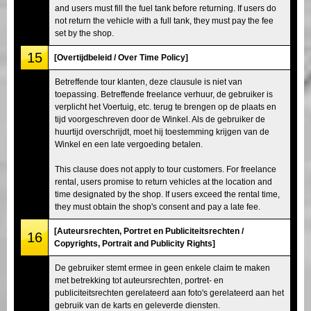
and users must fill the fuel tank before returning. If users do
not return the vehicle with a full tank, they must pay the fee
set by the shop.
15
[Overtijdbeleid / Over Time Policy]
Betreffende tour klanten, deze clausule is niet van
toepassing. Betreffende freelance verhuur, de gebruiker is
verplicht het Voertuig, etc. terug te brengen op de plaats en
tijd voorgeschreven door de Winkel. Als de gebruiker de
huurtijd overschrijdt, moet hij toestemming krijgen van de
Winkel en een late vergoeding betalen.
This clause does not apply to tour customers. For freelance
rental, users promise to return vehicles at the location and
time designated by the shop. If users exceed the rental time,
they must obtain the shop's consent and pay a late fee.
[Auteursrechten, Portret en Publiciteitsrechten /
16
Copyrights, Portrait and Publicity Rights]
De gebruiker stemt ermee in geen enkele claim te maken
met betrekking tot auteursrechten, portret- en
publiciteitsrechten gerelateerd aan foto's gerelateerd aan het
gebruik van de karts en geleverde diensten.