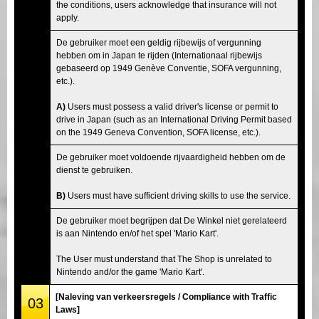
the conditions, users acknowledge that insurance will not
apply.
De gebruiker moet een geldig rijbewijs of vergunning
hebben om in Japan te rijden (Internationaal rijbewijs
gebaseerd op 1949 Genève Conventie, SOFA vergunning,
etc.).
A)
Users must possess a valid driver's license or permit to
drive in Japan (such as an International Driving Permit based
on the 1949 Geneva Convention, SOFA license, etc.).
De gebruiker moet voldoende rijvaardigheid hebben om de
dienst te gebruiken.
B)
Users must have sufficient driving skills to use the service.
De gebruiker moet begrijpen dat De Winkel niet gerelateerd
is aan Nintendo en/of het spel 'Mario Kart'.
The User must understand that The Shop is unrelated to
Nintendo and/or the game 'Mario Kart'.
[Naleving van verkeersregels / Compliance with Traffic
03
Laws]