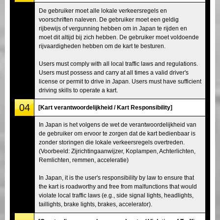
De gebruiker moet alle lokale verkeersregels en
voorschriften naleven. De gebruiker moet een geldig
rijbewijs of vergunning hebben om in Japan te rijden en
moet dit altijd bij zich hebben. De gebruiker moet voldoende
rijvaardigheden hebben om de kart te besturen.
Users must comply with all local traffic laws and regulations.
Users must possess and carry at all times a valid driver's
license or permit to drive in Japan. Users must have sufficient
driving skills to operate a kart.
04
[Kart verantwoordelijkheid / Kart Responsibility]
In Japan is het volgens de wet de verantwoordelijkheid van
de gebruiker om ervoor te zorgen dat de kart bedienbaar is
zonder storingen die lokale verkeersregels overtreden.
(Voorbeeld: Zijrichtingaanwijzer, Koplampen, Achterlichten,
Remlichten, remmen, acceleratie)
In Japan, it is the user's responsibility by law to ensure that
the kart is roadworthy and free from malfunctions that would
violate local traffic laws (e.g., side signal lights, headlights,
taillights, brake lights, brakes, accelerator).