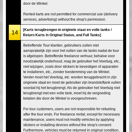
door de Winkel.
Rented karts are not permitted for commercial use (delivery
services, advertising) without the shop's permission.
[Karts terugbrengen in originele staat en volle tanks /
14
Return Karts in Original Status, and Full Tanks]
Betreffende Tour klanten, gebruikers zullen niet
aansprakelijk zijn voor het vullen van de tanks nadat de tour
is afgelopen. Betreffende freelance verhuur, behalve voor
noodzakelijk onderhoud, mag de gebruiker het Voertuig, etc.,
niet wijzigen, zoals door stickers te bevestigen of apparaten
te installeren, etc., zonder toestemming van de Winkel.
Verder moet het Voertuig, etc. worden teruggebracht in zijn
originele staat en moet de gebruiker zijn brandstoftank vullen
voordat hij het terugbrengt. Als de gebruiker het Voertuig niet
terugbrengt met een volle tank, moet hij de vergoeding
betalen die door de Winkel is voorgeschreven.
For tour customers, users are not responsible for refueling
after the tour ends. For freelance rental, except for necessary
maintenance, users must not modify vehicles by applying
stickers or installing devices without the shop's consent.
Furthermore, vehicles must be returned in original condition,