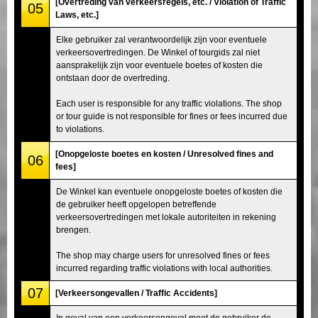
[Overtreding van verkeersregels, etc. / Violation of Traffic
05
Laws, etc.]
Elke gebruiker zal verantwoordelijk zijn voor eventuele
verkeersovertredingen. De Winkel of tourgids zal niet
aansprakelijk zijn voor eventuele boetes of kosten die
ontstaan door de overtreding.
Each user is responsible for any traffic violations. The shop
or tour guide is not responsible for fines or fees incurred due
to violations.
[Onopgeloste boetes en kosten / Unresolved fines and
06
fees]
De Winkel kan eventuele onopgeloste boetes of kosten die
de gebruiker heeft opgelopen betreffende
verkeersovertredingen met lokale autoriteiten in rekening
brengen.
The shop may charge users for unresolved fines or fees
incurred regarding traffic violations with local authorities.
07
[Verkeersongevallen / Traffic Accidents]
In geval van een verkeersongeval moet de gebruiker de