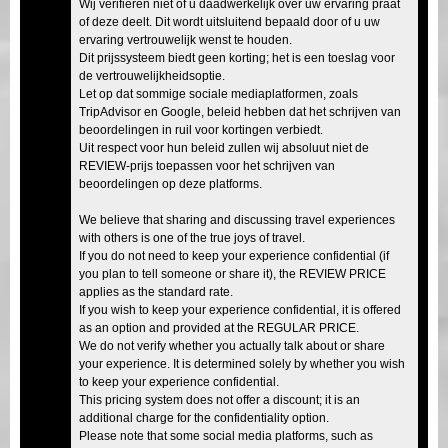
Wij verifiëren niet of u daadwerkelijk over uw ervaring praat
of deze deelt. Dit wordt uitsluitend bepaald door of u uw
ervaring vertrouwelijk wenst te houden.
Dit prijssysteem biedt geen korting; het is een toeslag voor
de vertrouwelijkheidsoptie.
Let op dat sommige sociale mediaplatformen, zoals
TripAdvisor en Google, beleid hebben dat het schrijven van
beoordelingen in ruil voor kortingen verbiedt.
Uit respect voor hun beleid zullen wij absoluut niet de
REVIEW-prijs toepassen voor het schrijven van
beoordelingen op deze platforms.
We believe that sharing and discussing travel experiences
with others is one of the true joys of travel.
If you do not need to keep your experience confidential (if
you plan to tell someone or share it), the REVIEW PRICE
applies as the standard rate.
If you wish to keep your experience confidential, it is offered
as an option and provided at the REGULAR PRICE.
We do not verify whether you actually talk about or share
your experience. It is determined solely by whether you wish
to keep your experience confidential.
This pricing system does not offer a discount; it is an
additional charge for the confidentiality option.
Please note that some social media platforms, such as