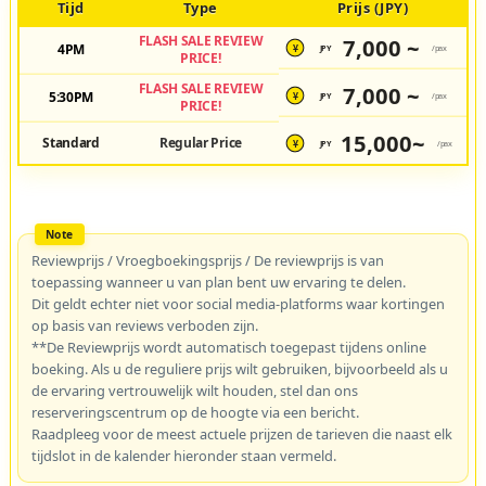
Tijd
Type
Prijs (JPY)
FLASH SALE REVIEW
7,000 ~
4PM
JPY
/pax
¥
PRICE!
FLASH SALE REVIEW
7,000 ~
5:30PM
JPY
/pax
¥
PRICE!
15,000~
Standard
Regular Price
JPY
/pax
¥
Reviewprijs / Vroegboekingsprijs / De reviewprijs is van
toepassing wanneer u van plan bent uw ervaring te delen.
Dit geldt echter niet voor social media-platforms waar kortingen
op basis van reviews verboden zijn.
**De Reviewprijs wordt automatisch toegepast tijdens online
boeking. Als u de reguliere prijs wilt gebruiken, bijvoorbeeld als u
de ervaring vertrouwelijk wilt houden, stel dan ons
reserveringscentrum op de hoogte via een bericht.
Raadpleeg voor de meest actuele prijzen de tarieven die naast elk
tijdslot in de kalender hieronder staan vermeld.