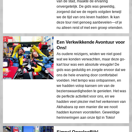
van de stad, maakte de ervaring
onvergetelijk. De gids was geweldig,
zorgend dat we de regels volgden terwijl
we de tijd van ons leven hadden. Ik kan
deze tour niet genoeg aanbevelen—of je
nu alleen reist of met een groep vrienden.
Een Verkwikkende Avontuur voor
Ons!
As oudere reizigers, wisten we niet goed
wat we konden verwachten, maar deze go-
kart tour was een absolute vreugde! De
gids was geduldig en zorgde ervoor dat we
ons de hele ervaring door comfortabel
voelden. Het tempo was ontspannen, en
we hadden volop kansen om van de
bezienswaardigheden te genieten. Het was
de perfecte activiteit voor ons, en we
hadden veel plezier met het verkennen van
Akihabara op een manier die we nooit
hadden kunnen voorstellen. Geweldige
herinneringen aan onze tijd in Tokio!
Simpel Ongelooflijk!