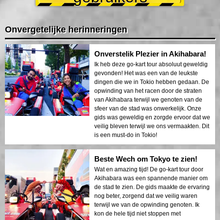
Onvergetelijke herinneringen
Onverstelik Plezier in Akihabara!
Ik heb deze go-kart tour absoluut geweldig
gevonden! Het was een van de leukste
dingen die we in Tokio hebben gedaan. De
opwinding van het racen door de straten
van Akihabara terwijl we genoten van de
sfeer van de stad was onwerkelijk. Onze
gids was geweldig en zorgde ervoor dat we
veilig bleven terwijl we ons vermaakten. Dit
is een must-do in Tokio!
Beste Wech om Tokyo te zien!
Wat en amazing tijd! De go-kart tour door
Akihabara was een spannende manier om
de stad te zien. De gids maakte de ervaring
nog beter, zorgend dat we veilig waren
terwijl we van de opwinding genoten. Ik
kon de hele tijd niet stoppen met