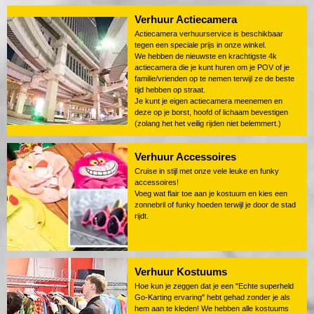
Verhuur Actiecamera
Actiecamera verhuurservice is beschikbaar
tegen een speciale prijs in onze winkel.
We hebben de nieuwste en krachtigste 4k
actiecamera die je kunt huren om je POV of je
familie/vrienden op te nemen terwijl ze de beste
tijd hebben op straat.
Je kunt je eigen actiecamera meenemen en
deze op je borst, hoofd of lichaam bevestigen
(zolang het het veilig rijden niet belemmert.)
Verhuur Accessoires
Cruise in stijl met onze vele leuke en funky
accessoires!
Voeg wat flair toe aan je kostuum en kies een
zonnebril of funky hoeden terwijl je door de stad
rijdt.
Verhuur Kostuums
Hoe kun je zeggen dat je een "Echte superheld
Go-Karting ervaring" hebt gehad zonder je als
hem aan te kleden! We hebben alle kostuums