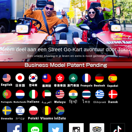
Bedrijf
Boekingen
Winkel wijzigen
Tokyo Shinagawa
Tokyo Akihabara#1
Tokyo Akihabara#2
Tokyo Shibuya
Tokyo Shibuya Annex
Tokyo Bay
Neem deel aan een Street Go-Kart avontuur door Tokio!
Tokyo Asakusa
Osaka
Een unieke ervaring in je leven en eens is nooit genoeg!
Okinawa