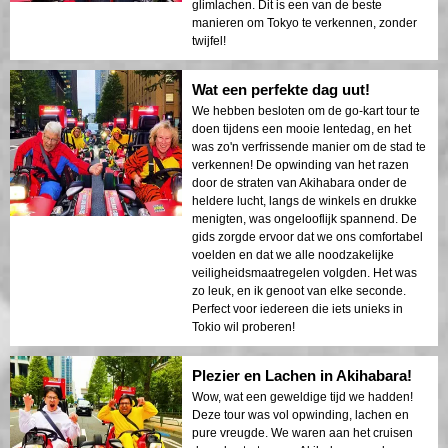
glimlachen. Dit is een van de beste
manieren om Tokyo te verkennen, zonder
twijfel!
Wat een perfekte dag uut!
We hebben besloten om de go-kart tour te
doen tijdens een mooie lentedag, en het
was zo'n verfrissende manier om de stad te
verkennen! De opwinding van het razen
door de straten van Akihabara onder de
heldere lucht, langs de winkels en drukke
menigten, was ongelooflijk spannend. De
gids zorgde ervoor dat we ons comfortabel
voelden en dat we alle noodzakelijke
veiligheidsmaatregelen volgden. Het was
zo leuk, en ik genoot van elke seconde.
Perfect voor iedereen die iets unieks in
Tokio wil proberen!
Plezier en Lachen in Akihabara!
Wow, wat een geweldige tijd we hadden!
Deze tour was vol opwinding, lachen en
pure vreugde. We waren aan het cruisen