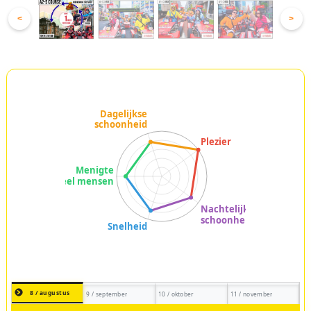
<
>
8 / augustus
9 / september
10 / oktober
11 / november