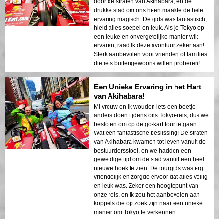
door de straten van Akihabara, en de
drukke stad om ons heen maakte de hele
ervaring magisch. De gids was fantastisch,
hield alles soepel en leuk. Als je Tokyo op
een leuke en onvergetelijke manier wilt
ervaren, raad ik deze avontuur zeker aan!
Sterk aanbevolen voor vrienden of families
die iets buitengewoons willen proberen!
Een Unieke Ervaring in het Hart
van Akihabara!
Mi vrouw en ik wouden iets een beetje
anders doen tijdens ons Tokyo-reis, dus we
besloten om op de go-kart tour te gaan.
Wat een fantastische beslissing! De straten
van Akihabara kwamen tot leven vanuit de
bestuurdersstoel, en we hadden een
geweldige tijd om de stad vanuit een heel
nieuwe hoek te zien. De tourgids was erg
vriendelijk en zorgde ervoor dat alles veilig
en leuk was. Zeker een hoogtepunt van
onze reis, en ik zou het aanbevelen aan
koppels die op zoek zijn naar een unieke
manier om Tokyo te verkennen.