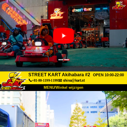
STREET KART Akihabara #2
OPEN 10:00-22:00
📞+81-80-1199-1199
📧
shina@kart.st
MENU/Winkel wijzigen
TOP
Over
Specificaties
Prijzen
Toegang
Ervaringen
FAQ