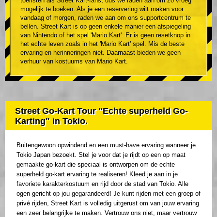
toeristen als Street Kart-fans, dus we raden aan om zo vroeg
mogelijk te boeken. Als je een reservering wilt maken voor
vandaag of morgen, raden we aan om ons supportcentrum te
bellen. Street Kart is op geen enkele manier een afspiegeling
van Nintendo of het spel 'Mario Kart'. Er is geen resetknop in
het echte leven zoals in het 'Mario Kart' spel. Mis de beste
ervaring en herinneringen niet. Daarnaast bieden we geen
verhuur van kostuums van Mario Kart.
Street Go-Kart Tour "Echte superheld Go-
Karting" in Tokio.
Buitengewoon opwindend en een must-have ervaring wanneer je
Tokio Japan bezoekt. Stel je voor dat je rijdt op een op maat
gemaakte go-kart die speciaal is ontworpen om de echte
superheld go-kart ervaring te realiseren! Kleed je aan in je
favoriete karakterkostuum en rijd door de stad van Tokio. Alle
ogen gericht op jou gegarandeerd! Je kunt rijden met een groep of
privé rijden, Street Kart is volledig uitgerust om van jouw ervaring
een zeer belangrijke te maken. Vertrouw ons niet, maar vertrouw