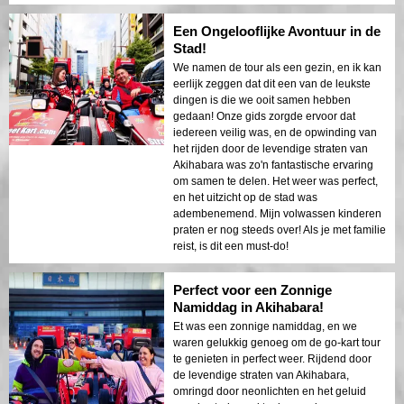
Een Ongelooflijke Avontuur in de
Stad!
We namen de tour als een gezin, en ik kan
eerlijk zeggen dat dit een van de leukste
dingen is die we ooit samen hebben
gedaan! Onze gids zorgde ervoor dat
iedereen veilig was, en de opwinding van
het rijden door de levendige straten van
Akihabara was zo'n fantastische ervaring
om samen te delen. Het weer was perfect,
en het uitzicht op de stad was
adembenemend. Mijn volwassen kinderen
praten er nog steeds over! Als je met familie
reist, is dit een must-do!
Perfect voor een Zonnige
Namiddag in Akihabara!
Et was een zonnige namiddag, en we
waren gelukkig genoeg om de go-kart tour
te genieten in perfect weer. Rijdend door
de levendige straten van Akihabara,
omringd door neonlichten en het geluid