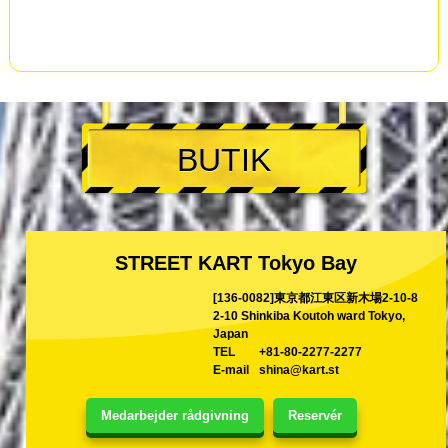
BUTIK
STREET KART Tokyo Bay
[136-0082]東京都江東区新木場2-10-8
2-10 Shinkiba Koutoh ward Tokyo,
Japan
TEL
+81-80-2277-2277
E-mail
shina@kart.st
Medarbejder rådgivning
Reservér