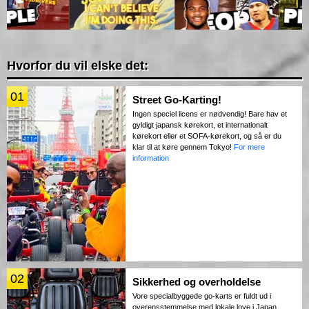
Hvorfor du vil elske det:
01
Street Go-Karting!
Ingen speciel licens er nødvendig! Bare hav et
gyldigt japansk kørekort, et internationalt
kørekort eller et SOFA-kørekort, og så er du
klar til at køre gennem Tokyo!
For mere
information
02
Sikkerhed og overholdelse
Vore specialbyggede go-karts er fuldt ud i
overensstemmelse med lokale love i Japan.