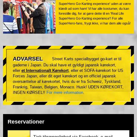
SuperHero Go-Karting experience' uden at være
klædt ud som ham! Vi har alle kostumer, du kan
forestille dig, for at gøre dette til en 'Real Life
SuperHero Go-Karting experience'! For alle
SuperHero-fans, frygt ikke, vi har dem alle også!
ADVARSEL
Street Karts specialbygget go-kart er til
gaderne i Japan. Du skal have et gyldigt japansk kørekort,
eller
et Internationalt Kørekort
, eller et SOFA-kørekort for US
Forces Japan, eller dit eget kørekort og en officiel japansk
oversættelse af kørekortet, hvis du er fra Schweiz, Tyskland,
Frankrig, Taiwan, Belgien, Monaco. Husk! UDEN KØREKORT,
INGEN KØRSEL!!
For mere information
.
Reservationer
Tjek tilgængelighed via Facebook, e-mail,