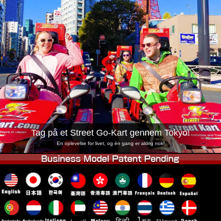
Virksomhed
Booking
Skift butik
Tokyo Shinagawa
Tokyo Akihabara#1
Tokyo Akihabara#2
Tokyo Shibuya
Tokyo Shibuya Annex
Tokyo Bay
Tokyo Asakusa
Osaka
Okinawa
Tag på et Street Go-Kart gennem Tokyo!
En oplevelse for livet, og én gang er aldrig nok!