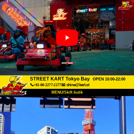
STREET KART Tokyo Bay
OPEN 10:00-22:00
📞+81-80-2277-2277
📧
shina@kart.st
MENU/Skift butik
TOP
Om
Specifikationer
Pris
Adgang
Stemme
FAQ