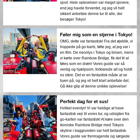
sjovt. Hele oplevelsen var meget sjovere,
end jeg havde forventet, og jeg vil helt
sikkert anbefale denne tur til alle, der
besøger Tokyo!
Føler mig som en stjerne i Tokyo!
OMG, dette var fantastisk! Fra det øjeblik, vi
hoppede på go-karts, følte jeg, at jeg var i
en film. De neonlys i Tokyo og brisen, mens
vi kørte over Rainbow Bridge, fik det til at
føles som en drøm! Vores guide var så
venlig og hjælpsom, forklarede alt og holdt
os sikre. Det er en fantastisk måde at se
byen på, og jeg vil helt klart anbefale det.
Gå ikke glip af denne unikke oplevelse!
Perfekt dag for et sus!
Hvilket eventyr! Vi var heldige at have
fantastisk vejr til vores tur, og udsigten fra
go-karten var fantastisk! At køre over den
ikoniske Rainbow Bridge med Tokyos
skyline i baggrunden var helt fantastisk.
Vores guide var fremragende og sørgede