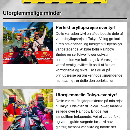
Uforglemmelige minder
Perfekt bryllupsrejse eventyr!
Dette var uden tvivl en af de bedste dele af
vores bryllupsrejse i Tokyo. Vi tog go-kart-
turen om aftenen, og udsigten til byens lys
var betagende. At køre forbi Rainbow
Bridge og se Tokyo Tower oplyst i
nattehimlen var helt magisk. Vores guide
var så venlig, hvilket fik os til at føle os
komfortable og sikre. Hvis du er på
bryllupsrejse og ønsker noget spændende
men særligt, er dette den perfekte tur!
Uforglemmelig Tokyo-eventyr!
Dette var et af højdepunkterne på min rejse
til Tokyo! Udsigten til Tokyo Tower, mens vi
sejlede over Rainbow Bridge, var
simpelthen betagende. Vejret var perfekt,
og vores guide sørgede for, at vi havde en
glat tur, mens vi var sikre og havde det