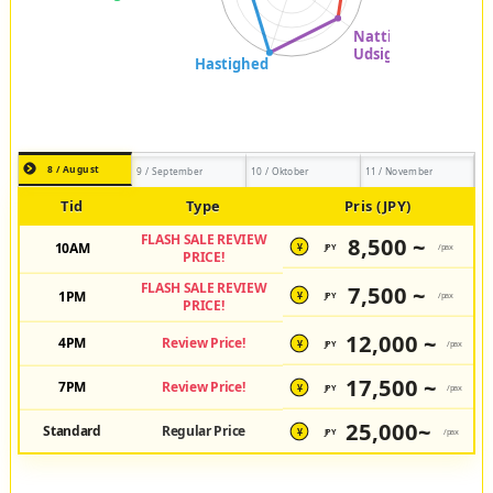
8 / August
9 / September
10 / Oktober
11 / November
Tid
Type
Pris (JPY)
FLASH SALE REVIEW
8,500 ~
10AM
JPY
/pax
¥
PRICE!
FLASH SALE REVIEW
7,500 ~
1PM
JPY
/pax
¥
PRICE!
12,000 ~
4PM
Review Price!
JPY
/pax
¥
17,500 ~
7PM
Review Price!
JPY
/pax
¥
25,000~
Standard
Regular Price
JPY
/pax
¥