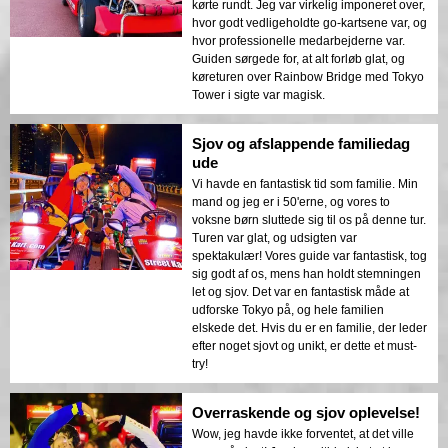
kørte rundt. Jeg var virkelig imponeret over,
hvor godt vedligeholdte go-kartsene var, og
hvor professionelle medarbejderne var.
Guiden sørgede for, at alt forløb glat, og
køreturen over Rainbow Bridge med Tokyo
Tower i sigte var magisk.
Sjov og afslappende familiedag
ude
Vi havde en fantastisk tid som familie. Min
mand og jeg er i 50'erne, og vores to
voksne børn sluttede sig til os på denne tur.
Turen var glat, og udsigten var
spektakulær! Vores guide var fantastisk, tog
sig godt af os, mens han holdt stemningen
let og sjov. Det var en fantastisk måde at
udforske Tokyo på, og hele familien
elskede det. Hvis du er en familie, der leder
efter noget sjovt og unikt, er dette et must-
try!
Overraskende og sjov oplevelse!
Wow, jeg havde ikke forventet, at det ville