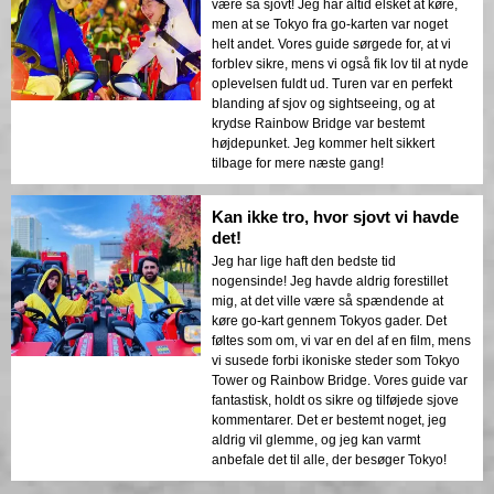
være så sjovt! Jeg har altid elsket at køre,
men at se Tokyo fra go-karten var noget
helt andet. Vores guide sørgede for, at vi
forblev sikre, mens vi også fik lov til at nyde
oplevelsen fuldt ud. Turen var en perfekt
blanding af sjov og sightseeing, og at
krydse Rainbow Bridge var bestemt
højdepunket. Jeg kommer helt sikkert
tilbage for mere næste gang!
Kan ikke tro, hvor sjovt vi havde
det!
Jeg har lige haft den bedste tid
nogensinde! Jeg havde aldrig forestillet
mig, at det ville være så spændende at
køre go-kart gennem Tokyos gader. Det
føltes som om, vi var en del af en film, mens
vi susede forbi ikoniske steder som Tokyo
Tower og Rainbow Bridge. Vores guide var
fantastisk, holdt os sikre og tilføjede sjove
kommentarer. Det er bestemt noget, jeg
aldrig vil glemme, og jeg kan varmt
anbefale det til alle, der besøger Tokyo!