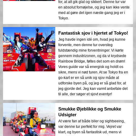
for, at alt gik glat og sikkert. Denne tur var
en absolut fornøjelse, og jeg kan ikke vente
med at gøre det igen næste gang jeg er i
Tokyo.
Fantastisk sjov i hjertet af Tokyo!
Jeg havde ingen idé om, hvad jeg kunne
forvente, men denne tur oversteg
fuldstændig mine forventninger. Vi kørte
gennem industrizonen, og da vi krydsede
Rainbow Bridge, føltes det som en drøm!
Vores guide var så energisk og holdt os
sikre, mens vi nød turen. At se Tokyo fra en
go-kart er en så unik og sjov måde at
udforske byen på, og jeg er så glad for, at
jeg gjorde det. Jeg kan varmt anbefale det
til alle, der søger et sjovt eventyr!
Smukke Øjeblikke og Smukke
Udsigter
At være fan af både biler og sightseeing,
var denne tur perfekt for mig. Vejret var
klart, og byen så fantastisk ud, mens vi