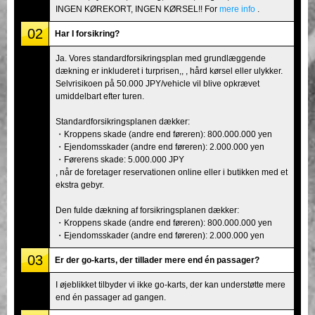
INGEN KØREKORT, INGEN KØRSEL!! For
mere info
.
02
Har I forsikring?
Ja. Vores standardforsikringsplan med grundlæggende
dækning er inkluderet i turprisen,, , hård kørsel eller ulykker.
Selvrisikoen på 50.000 JPY/vehicle vil blive opkrævet
umiddelbart efter turen.
Standardforsikringsplanen dækker:
・Kroppens skade (andre end føreren): 800.000.000 yen
・Ejendomsskader (andre end føreren): 2.000.000 yen
・Førerens skade: 5.000.000 JPY
, når de foretager reservationen online eller i butikken med et
ekstra gebyr.
Den fulde dækning af forsikringsplanen dækker:
・Kroppens skade (andre end føreren): 800.000.000 yen
・Ejendomsskader (andre end føreren): 2.000.000 yen
03
Er der go-karts, der tillader mere end én passager?
I øjeblikket tilbyder vi ikke go-karts, der kan understøtte mere
end én passager ad gangen.