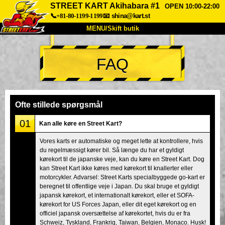
STREET KART Akihabara #1
OPEN 10:00-22:00
📞+81-80-1199-1199
📧
shina@kart.st
MENU/Skift butik
TOP
FAQ
Om
Specifikationer
Pris
Adgang
Stemme
FAQ
Virksomhed
Booking
Ofte stillede spørgsmål
Skift butik
01
Kan alle køre en Street Kart?
Tokyo Shinagawa
Tokyo Akihabara#1
Vores karts er automatiske og meget lette at kontrollere, hvis
du regelmæssigt kører bil. Så længe du har et gyldigt
Tokyo Akihabara#2
Tokyo Shibuya
kørekort til de japanske veje, kan du køre en Street Kart. Dog
Tokyo Shibuya Annex
Tokyo Bay
kan Street Kart ikke køres med kørekort til knallerter eller
motorcykler. Advarsel: Street Karts specialbyggede go-kart er
Tokyo Asakusa
Osaka
beregnet til offentlige veje i Japan. Du skal bruge et gyldigt
japansk kørekort, et internationalt kørekort, eller et SOFA-
Okinawa
kørekort for US Forces Japan, eller dit eget kørekort og en
officiel japansk oversættelse af kørekortet, hvis du er fra
Schweiz, Tyskland, Frankrig, Taiwan, Belgien, Monaco. Husk!