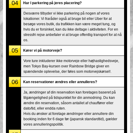
04
Har I parkering på jeres placering?
Desværre tilbyder vi ikke parkering på nogen af vores
lokationer. Vi fraråder også at bruge bil eller Uber for at
besøge vores butik, da trafikken kan være meget tung, og
hvis du er forsinket, kan du ikke deltage i aktiviteten. For en
stressfri rejse anbefaler vi at bruge offentlig transport for at nå
os.
05
Kører vi på motorveje?
Vore ture inkluderer ikke motorveje eller højhastighedsveje,
men Tokyo Bay-kursen over Rainbow Bridge giver en
spændende oplevelse, der føles som motorvejskørsel!.
06
Kan reservationer ændres eller annulleres?
Ja, ændringer af din reservation kan foretages baseret på
tilgængelighed på tidspunktet for din anmodning. Du kan
ændre din reservation, såsom antallet af chauffører eller
dato/tid, eller endda ruten.
Hvis du ønsker at foretage ændringer eller annullere din
booking inden for 6 dage før (japansk standardtid), gælder
vores annulleringspolitik.