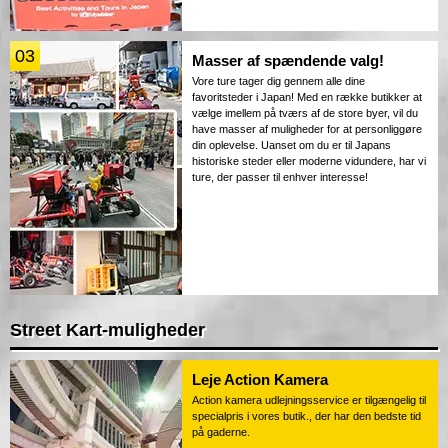
03
Masser af spændende valg!
Vore ture tager dig gennem alle dine
favoritsteder i Japan! Med en række butikker at
vælge imellem på tværs af de store byer, vil du
have masser af muligheder for at personliggøre
din oplevelse. Uanset om du er til Japans
historiske steder eller moderne vidundere, har vi
ture, der passer til enhver interesse!
Street Kart-muligheder
Leje Action Kamera
Action kamera udlejningsservice er tilgængelig til
specialpris i vores butik., der har den bedste tid
på gaderne.