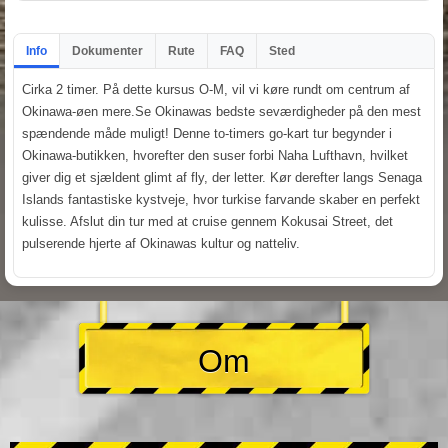
Info
Dokumenter
Rute
FAQ
Sted
Cirka 2 timer. På dette kursus O-M, vil vi køre rundt om centrum af
Okinawa-øen mere.Se Okinawas bedste seværdigheder på den mest
spændende måde muligt! Denne to-timers go-kart tur begynder i
Okinawa-butikken, hvorefter den suser forbi Naha Lufthavn, hvilket
giver dig et sjældent glimt af fly, der letter. Kør derefter langs Senaga
Islands fantastiske kystveje, hvor turkise farvande skaber en perfekt
kulisse. Afslut din tur med at cruise gennem Kokusai Street, det
pulserende hjerte af Okinawas kultur og natteliv.
Om