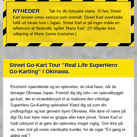
NYHEDER
Tak for din fortsatte støtte. Vi hos Street
Kart leverer vores service som normalt. Street Kart overholder
fuldt ud lokale love i Japan. Street Kart er på ingen måde en
refleksion af Nintendo, spillet 'Mario Kart'. (Vi tilbyder ikke
udlejning af Mario Series kostumer.)
Street Go-Kart Tour "Real Life SuperHero
Go-Karting" i Okinawa.
Ekstremt spændende og en oplevelse, du skal have, når du
besøger Okinawa Japan. Forestil dig dig selv i en specialbygget
go-kart, der er skræddersyet til at realisere den virkelige
SuperHero Go-Karting oplevelse! Klæd dig ud som din
yndlingsfigur og kør gennem byen Okinawa. Alle øjne vil være på
dig! Du kan køre med en gruppe eller køre privat, Street Kart er
fuldt udstyret til at gøre din oplevelse meget vigtig. Stol ikke på
os, men stol på vores værdsatte kunder, for de siger "En gang er
aldrig nok"!