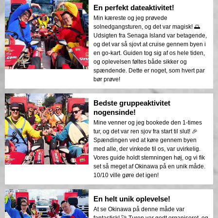
En perfekt dateaktivitet!
Min kæreste og jeg prøvede
solnedgangsturen, og det var magisk! 🌅
Udsigten fra Senaga Island var betagende,
og det var så sjovt at cruise gennem byen i
en go-kart. Guiden tog sig af os hele tiden,
og oplevelsen føltes både sikker og
spændende. Dette er noget, som hvert par
bør prøve!
Bedste gruppeaktivitet
nogensinde!
Mine venner og jeg bookede den 1-times
tur, og det var ren sjov fra start til slut! 🎉
Spændingen ved at køre gennem byen
med alle, der vinkede til os, var uvirkelig.
Vores guide holdt stemningen høj, og vi fik
set så meget af Okinawa på en unik måde.
10/10 ville gøre det igen!
En helt unik oplevelse!
At se Okinawa på denne måde var
fantastisk! 🚀 Turen var godt organiseret, og