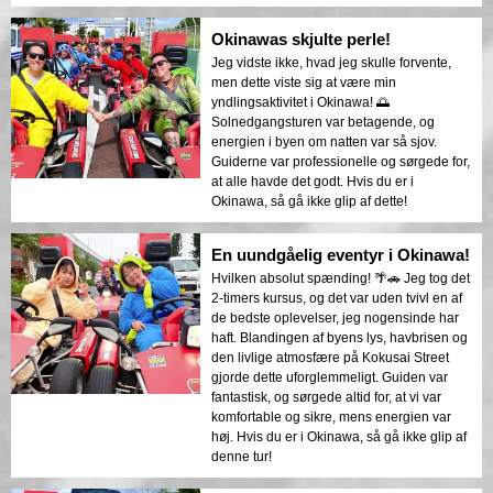
Okinawas skjulte perle!
Jeg vidste ikke, hvad jeg skulle forvente,
men dette viste sig at være min
yndlingsaktivitet i Okinawa! 🌅
Solnedgangsturen var betagende, og
energien i byen om natten var så sjov.
Guiderne var professionelle og sørgede for,
at alle havde det godt. Hvis du er i
Okinawa, så gå ikke glip af dette!
En uundgåelig eventyr i Okinawa!
Hvilken absolut spænding! 🌴🚗 Jeg tog det
2-timers kursus, og det var uden tvivl en af
de bedste oplevelser, jeg nogensinde har
haft. Blandingen af byens lys, havbrisen og
den livlige atmosfære på Kokusai Street
gjorde dette uforglemmeligt. Guiden var
fantastisk, og sørgede altid for, at vi var
komfortable og sikre, mens energien var
høj. Hvis du er i Okinawa, så gå ikke glip af
denne tur!