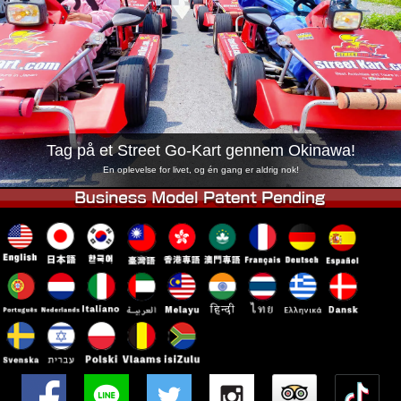
Virksomhed
Booking
Skift butik
Tokyo Shinagawa
Tokyo Akihabara#1
Tokyo Akihabara#2
Tokyo Shibuya
Tokyo Shibuya Annex
Tokyo Bay
Tag på et Street Go-Kart gennem Okinawa!
Tokyo Asakusa
Osaka
En oplevelse for livet, og én gang er aldrig nok!
Okinawa