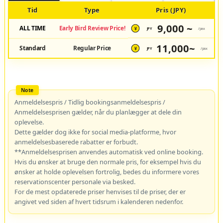
Tid
Type
Pris (JPY)
9,000 ~
ALL TIME
Early Bird Review Price!
JPY
/pax
¥
11,000~
Standard
Regular Price
JPY
/pax
¥
Anmeldelsespris / Tidlig bookingsanmeldelsespris /
Anmeldelsesprisen gælder, når du planlægger at dele din
oplevelse.
Dette gælder dog ikke for social media-platforme, hvor
anmeldelsesbaserede rabatter er forbudt.
**Anmeldelsesprisen anvendes automatisk ved online booking.
Hvis du ønsker at bruge den normale pris, for eksempel hvis du
ønsker at holde oplevelsen fortrolig, bedes du informere vores
reservationscenter personale via besked.
For de mest opdaterede priser henvises til de priser, der er
angivet ved siden af hvert tidsrum i kalenderen nedenfor.