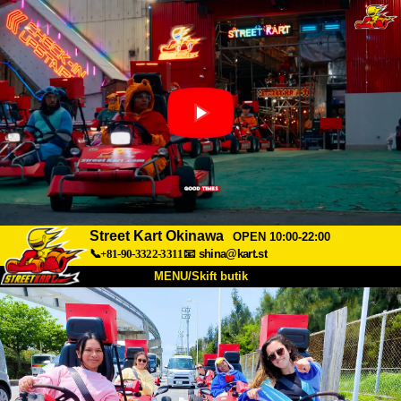
Street Kart Okinawa
OPEN 10:00-22:00
📞+81-90-3322-3311
📧
shina@kart.st
MENU/Skift butik
TOP
Om
Specifikationer
Pris
Adgang
Stemme
FAQ