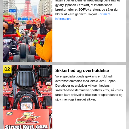
Ingen speciel licens er nødvendig! Bare hav et
gyldigt japansk kørekort, et internationalt
kørekort eller et SOFA-kørekort, og så er du
klar til at køre gennem Tokyo!
For mere
information
02
Sikkerhed og overholdelse
Vore specialbyggede go-karts er fuldt ud i
overensstemmelse med lokale love i Japan.
Derudover overskrider virksomhedens
sikkerhedsbestemmelser politiets krav, så vores
street kart-oplevelse ikke kun er spændende og
sjov, men også meget sikker.