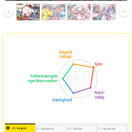
<
>
8 / August
9 / September
10 / Oktober
11 / November