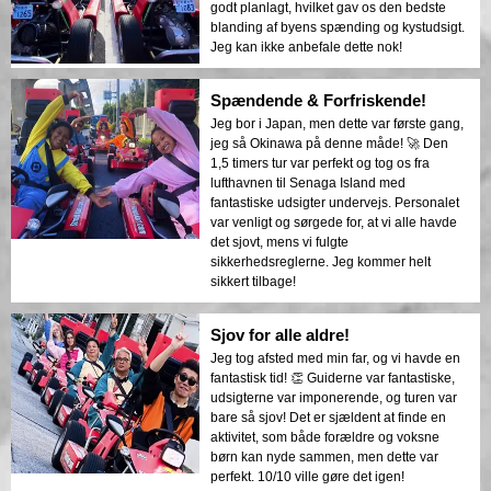
godt planlagt, hvilket gav os den bedste
blanding af byens spænding og kystudsigt.
Jeg kan ikke anbefale dette nok!
Spændende & Forfriskende!
Jeg bor i Japan, men dette var første gang,
jeg så Okinawa på denne måde! 🚀 Den
1,5 timers tur var perfekt og tog os fra
lufthavnen til Senaga Island med
fantastiske udsigter undervejs. Personalet
var venligt og sørgede for, at vi alle havde
det sjovt, mens vi fulgte
sikkerhedsreglerne. Jeg kommer helt
sikkert tilbage!
Sjov for alle aldre!
Jeg tog afsted med min far, og vi havde en
fantastisk tid! 👏 Guiderne var fantastiske,
udsigterne var imponerende, og turen var
bare så sjov! Det er sjældent at finde en
aktivitet, som både forældre og voksne
børn kan nyde sammen, men dette var
perfekt. 10/10 ville gøre det igen!