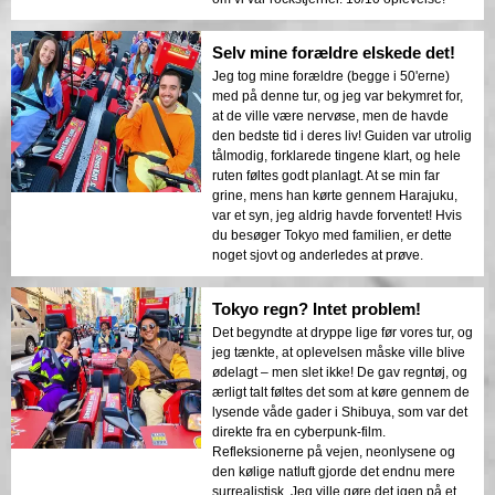
Selv mine forældre elskede det!
Jeg tog mine forældre (begge i 50'erne)
med på denne tur, og jeg var bekymret for,
at de ville være nervøse, men de havde
den bedste tid i deres liv! Guiden var utrolig
tålmodig, forklarede tingene klart, og hele
ruten føltes godt planlagt. At se min far
grine, mens han kørte gennem Harajuku,
var et syn, jeg aldrig havde forventet! Hvis
du besøger Tokyo med familien, er dette
noget sjovt og anderledes at prøve.
Tokyo regn? Intet problem!
Det begyndte at dryppe lige før vores tur, og
jeg tænkte, at oplevelsen måske ville blive
ødelagt – men slet ikke! De gav regntøj, og
ærligt talt føltes det som at køre gennem de
lysende våde gader i Shibuya, som var det
direkte fra en cyberpunk-film.
Refleksionerne på vejen, neonlysene og
den kølige natluft gjorde det endnu mere
surrealistisk. Jeg ville gøre det igen på et