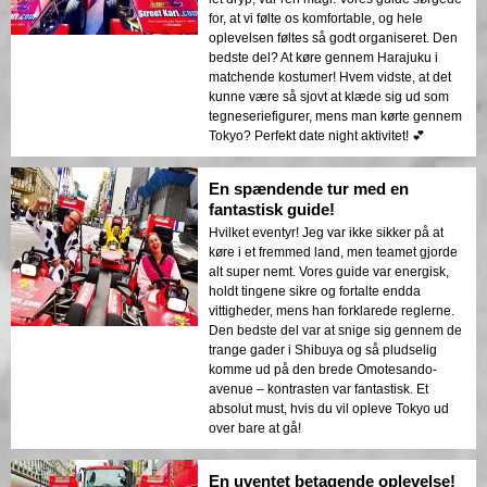
for, at vi følte os komfortable, og hele
oplevelsen føltes så godt organiseret. Den
bedste del? At køre gennem Harajuku i
matchende kostumer! Hvem vidste, at det
kunne være så sjovt at klæde sig ud som
tegneseriefigurer, mens man kørte gennem
Tokyo? Perfekt date night aktivitet! 💕
En spændende tur med en
fantastisk guide!
Hvilket eventyr! Jeg var ikke sikker på at
køre i et fremmed land, men teamet gjorde
alt super nemt. Vores guide var energisk,
holdt tingene sikre og fortalte endda
vittigheder, mens han forklarede reglerne.
Den bedste del var at snige sig gennem de
trange gader i Shibuya og så pludselig
komme ud på den brede Omotesando-
avenue – kontrasten var fantastisk. Et
absolut must, hvis du vil opleve Tokyo ud
over bare at gå!
En uventet betagende oplevelse!