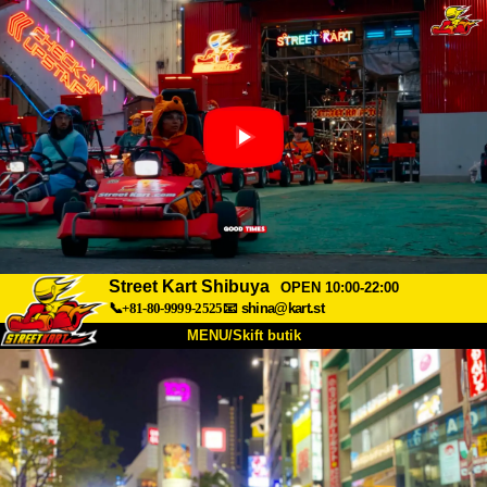
Street Kart Shibuya
OPEN 10:00-22:00
📞+81-80-9999-2525
📧
shina@kart.st
MENU/Skift butik
TOP
Om
Specifikationer
Pris
Adgang
Stemme
FAQ