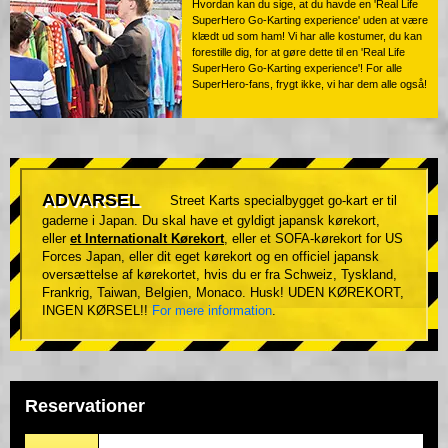
Hvordan kan du sige, at du havde en 'Real Life
SuperHero Go-Karting experience' uden at være
klædt ud som ham! Vi har alle kostumer, du kan
forestille dig, for at gøre dette til en 'Real Life
SuperHero Go-Karting experience'! For alle
SuperHero-fans, frygt ikke, vi har dem alle også!
ADVARSEL
Street Karts specialbygget go-kart er til
gaderne i Japan. Du skal have et gyldigt japansk kørekort,
eller
et Internationalt Kørekort
, eller et SOFA-kørekort for US
Forces Japan, eller dit eget kørekort og en officiel japansk
oversættelse af kørekortet, hvis du er fra Schweiz, Tyskland,
Frankrig, Taiwan, Belgien, Monaco. Husk! UDEN KØREKORT,
INGEN KØRSEL!!
For mere information
.
Reservationer