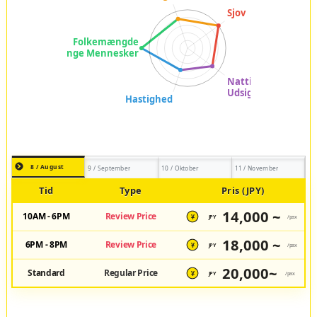
8 / August
9 / September
10 / Oktober
11 / November
Tid
Type
Pris (JPY)
14,000 ~
10AM - 6PM
Review Price
JPY
/pax
¥
18,000 ~
6PM - 8PM
Review Price
JPY
/pax
¥
20,000~
Standard
Regular Price
JPY
/pax
¥