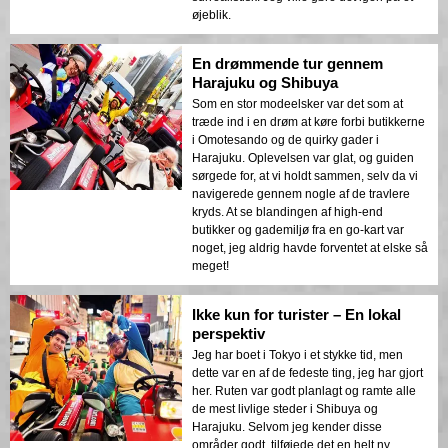
øjeblik.
En drømmende tur gennem
Harajuku og Shibuya
Som en stor modeelsker var det som at
træde ind i en drøm at køre forbi butikkerne
i Omotesando og de quirky gader i
Harajuku. Oplevelsen var glat, og guiden
sørgede for, at vi holdt sammen, selv da vi
navigerede gennem nogle af de travlere
kryds. At se blandingen af high-end
butikker og gademiljø fra en go-kart var
noget, jeg aldrig havde forventet at elske så
meget!
Ikke kun for turister – En lokal
perspektiv
Jeg har boet i Tokyo i et stykke tid, men
dette var en af de fedeste ting, jeg har gjort
her. Ruten var godt planlagt og ramte alle
de mest livlige steder i Shibuya og
Harajuku. Selvom jeg kender disse
områder godt, tilføjede det en helt ny