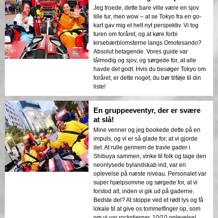
Jeg troede, dette bare ville være en sjov
lille tur, men wow – at se Tokyo fra en go-
kart gav mig et helt nyt perspektiv. Vi tog
turen om foråret, og at køre forbi
kirsebærblomsterne langs Omotesando?
Absolut betagende. Vores guide var
tålmodig og sjov, og sørgede for, at alle
havde det godt. Hvis du besøger Tokyo om
foråret, er dette noget, du bør tilføje til din
liste!
En gruppeeventyr, der er svære
at slå!
Mine venner og jeg bookede dette på en
impuls, og vi er så glade for, at vi gjorde
det. At rulle gennem de travle gader i
Shibuya sammen, vinke til folk og tage den
neonlysede bylandskab ind, var en
oplevelse på næste niveau. Personalet var
super hjælpsomme og sørgede for, at vi
forstod alt, inden vi gik ud på gaderne.
Bedste del? At stoppe ved et rødt lys og få
lokale til at give os tommelfinger op, som
om vi var rockstjerner. 10/10 oplevelse!