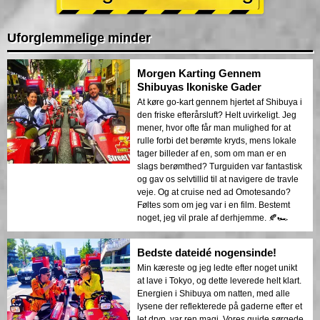
Uforglemmelige minder
Morgen Karting Gennem
Shibuyas Ikoniske Gader
At køre go-kart gennem hjertet af Shibuya i
den friske efterårsluft? Helt uvirkeligt. Jeg
mener, hvor ofte får man mulighed for at
rulle forbi det berømte kryds, mens lokale
tager billeder af en, som om man er en
slags berømthed? Turguiden var fantastisk
og gav os selvtillid til at navigere de travle
veje. Og at cruise ned ad Omotesando?
Føltes som om jeg var i en film. Bestemt
noget, jeg vil prale af derhjemme. 🍂🏎️
Bedste dateidé nogensinde!
Min kæreste og jeg ledte efter noget unikt
at lave i Tokyo, og dette leverede helt klart.
Energien i Shibuya om natten, med alle
lysene der reflekterede på gaderne efter et
let dryp, var ren magi. Vores guide sørgede