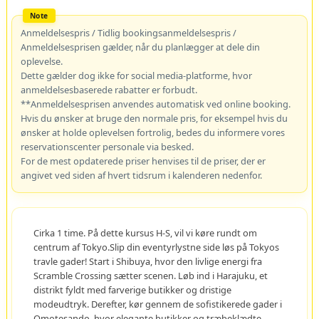
Anmeldelsespris / Tidlig bookingsanmeldelsespris /
Anmeldelsesprisen gælder, når du planlægger at dele din
oplevelse.
Dette gælder dog ikke for social media-platforme, hvor
anmeldelsesbaserede rabatter er forbudt.
**Anmeldelsesprisen anvendes automatisk ved online booking.
Hvis du ønsker at bruge den normale pris, for eksempel hvis du
ønsker at holde oplevelsen fortrolig, bedes du informere vores
reservationscenter personale via besked.
For de mest opdaterede priser henvises til de priser, der er
angivet ved siden af hvert tidsrum i kalenderen nedenfor.
Cirka 1 time. På dette kursus H-S, vil vi køre rundt om
centrum af Tokyo.Slip din eventyrlystne side løs på Tokyos
travle gader! Start i Shibuya, hvor den livlige energi fra
Scramble Crossing sætter scenen. Løb ind i Harajuku, et
distrikt fyldt med farverige butikker og dristige
modeudtryk. Derefter, kør gennem de sofistikerede gader i
Omotesando, hvor elegante butikker og træbeklædte