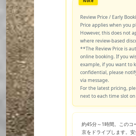
Review Price / Early Boo
Price applies when you p
However, this does not a
where review-based disco
**The Review Price is au
online booking. If you wi
example, if you want to 
confidential, please notif
via message.
For the latest pricing, ple
next to each time slot on
約45分～1時間。このコー
京をドライブします。安