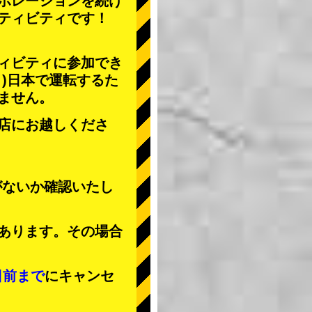
ボレーションを続け
ティビティ
です！
ィビティに参加でき
」
)日本で運転するた
ません。
店にお越しくださ
がないか確認いたし
あります。その場合
日前まで
にキャンセ