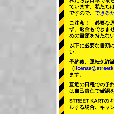
私たちは日本で最
ています。私たち
ですので、
できる
ご注意！ 必要な
ず、返金もできま
めの書類を持たな
以下に必要な書類
い。
予約後、運転免許
（
license@streetk
ます。
直近の日程での予
は自己責任で確認
STREET KAR
ルする場合、キャ