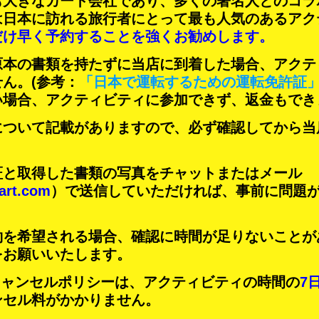
も大きなカート会社であり、
多くの著名人
とのコラ
は日本に訪れる旅行者にとって
最も人気のあるアク
だけ早く予約することを強くお勧めします。
原本の書類を持たずに当店に到着した場合、アクテ
せん。
(参考：
「日本で運転するための運転免許証
い場合、アクティビティに参加できず、返金もでき
について記載がありますので、必ず確認してから当
証と取得した書類の写真をチャットまたはメール
art.com
）で送信していただければ、事前に問題
約を希望される場合、確認に時間が足りないことが
をお願いいたします。
Tのキャンセルポリシーは、アクティビティの時間の
7
ンセル料がかかりません。