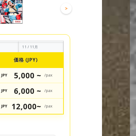
>
11 / 11月
価格 (JPY)
5,000 ~
JPY
/pax
6,000 ~
JPY
/pax
12,000~
JPY
/pax