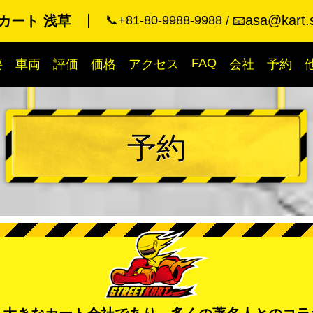
asa@kart.
カート 浅草
📞+81-80-9988-9988
📧
FAQ
要
車両
評価
価格
アクセス
会社
予約
予約