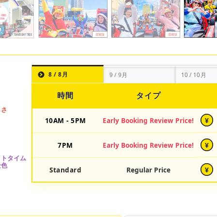
8 / 8月
9 / 9月
10 / 10月
時間
タイプ
10AM - 5PM
Early Booking Review Price!
¥
7PM
Early Booking Review Price!
¥
Standard
Regular Price
¥