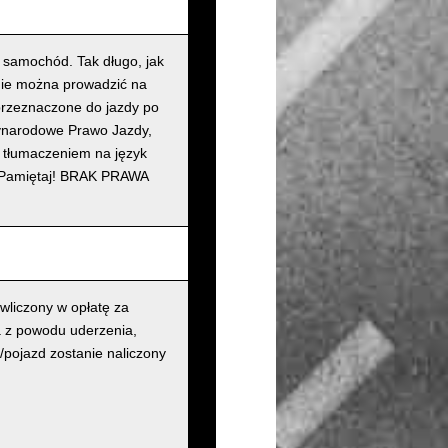
z samochód. Tak długo, jak
nie można prowadzić na
przeznaczone do jazdy po
zynarodowe Prawo Jazdy,
m tłumaczeniem na język
ko. Pamiętaj! BRAK PRAWA
liczony w opłatę za
a z powodu uderzenia,
/pojazd zostanie naliczony