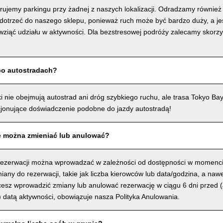
ferujemy parkingu przy żadnej z naszych lokalizacji. Odradzamy równie
dotrzeć do naszego sklepu, ponieważ ruch może być bardzo duży, a jeśl
wziąć udziału w aktywności. Dla bezstresowej podróży zalecamy skorzy
po autostradach?
i nie obejmują autostrad ani dróg szybkiego ruchu, ale trasa Tokyo Ba
onujące doświadczenie podobne do jazdy autostradą!
e można zmieniać lub anulować?
rezerwacji można wprowadzać w zależności od dostępności w momenc
ny do rezerwacji, takie jak liczba kierowców lub data/godzina, a nawe
hcesz wprowadzić zmiany lub anulować rezerwację w ciągu 6 dni prze
datą aktywności, obowiązuje nasza Polityka Anulowania.