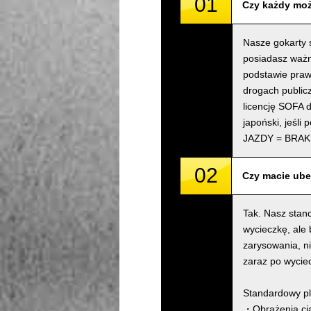
01
Czy każdy moż
Nasze gokarty s
posiadasz ważn
podstawie praw
drogach public
licencję SOFA d
japoński, jeśli
JAZDY = BRAK
02
Czy macie ube
Tak. Nasz stan
wycieczkę, ale
zarysowania, n
zaraz po wycie
Standardowy pl
・Obrażenia cia