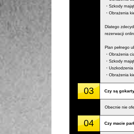
・Szkody mająt
・Obrażenia ki
Dlatego zdecyd
rezerwacji onli
Plan pełnego u
・Obrażenia cia
・Szkody mająt
・Uszkodzenia 
・Obrażenia ki
03
Czy są gokarty
Obecnie nie of
04
Czy macie park