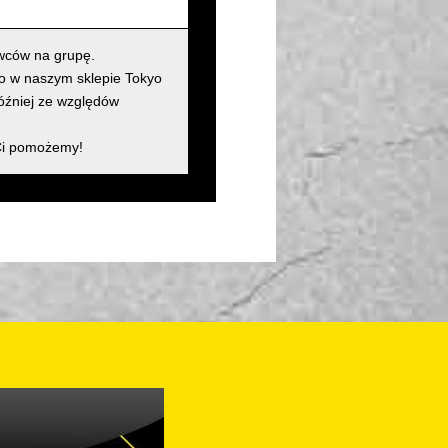
wców na grupę.
ko w naszym sklepie Tokyo
później ze względów
 Ci pomożemy!