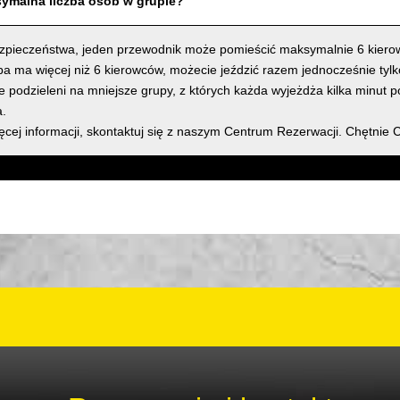
symalna liczba osób w grupie?
zpieczeństwa, jeden przewodnik może pomieścić maksymalnie 6 kiero
upa ma więcej niż 6 kierowców, możecie jeździć razem jednocześnie tyl
e podzieleni na mniejsze grupy, z których każda wyjeżdża kilka minut 
.
ęcej informacji, skontaktuj się z naszym Centrum Rezerwacji. Chętnie