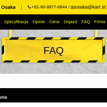
osaka@kart.st
t Osaka
📞+81-90-9977-6644
📧
Specyfikacja
Opinie
Cena
Dojazd
FAQ
Firma
FAQ
ania