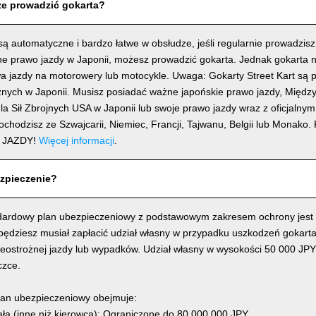
e prowadzić gokarta?
ą automatyczne i bardzo łatwe w obsłudze, jeśli regularnie prowadzis
e prawo jazdy w Japonii, możesz prowadzić gokarta. Jednak gokarta 
a jazdy na motorowery lub motocykle. Uwaga: Gokarty Street Kart są 
znych w Japonii. Musisz posiadać ważne japońskie prawo jazdy, Międ
la Sił Zbrojnych USA w Japonii lub swoje prawo jazdy wraz z oficjalny
 pochodzisz ze Szwajcarii, Niemiec, Francji, Tajwanu, Belgii lub Mona
 JAZDY!
Więcej informacji
.
zpieczenie?
dardowy plan ubezpieczeniowy z podstawowym zakresem ochrony jest w
 będziesz musiał zapłacić udział własny w przypadku uszkodzeń gokart
ieostrożnej jazdy lub wypadków. Udział własny w wysokości 50 000 JPY
czce.
an ubezpieczeniowy obejmuje:
ła (inne niż kierowca): Ograniczone do 80 000 000 JPY