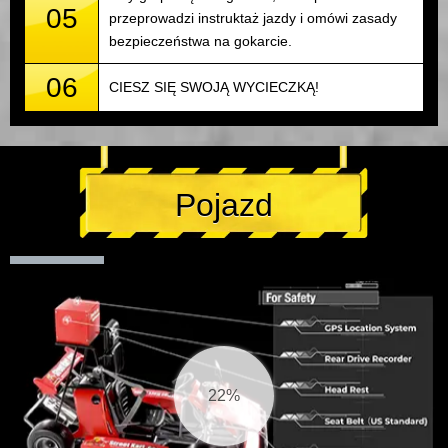
05
przeprowadzi instruktaż jazdy i omówi zasady
bezpieczeństwa na gokarcie.
06
CIESZ SIĘ SWOJĄ WYCIECZKĄ!
Pojazd
23%