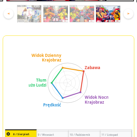
<
>
8 / Sierpień
9 / Wrzesień
10 / Październik
11 / Listopad