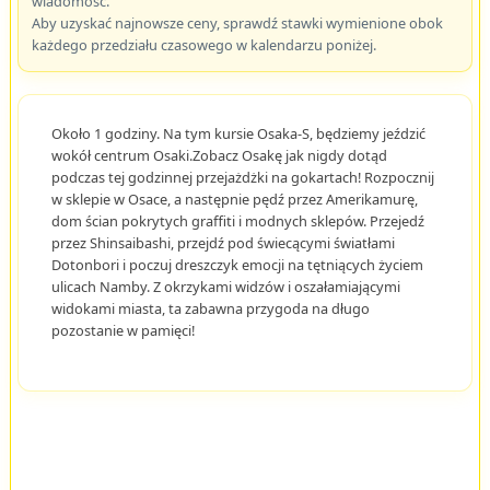
wiadomość.
Aby uzyskać najnowsze ceny, sprawdź stawki wymienione obok
każdego przedziału czasowego w kalendarzu poniżej.
Około 1 godziny. Na tym kursie Osaka-S, będziemy jeździć
wokół centrum Osaki.Zobacz Osakę jak nigdy dotąd
podczas tej godzinnej przejażdżki na gokartach! Rozpocznij
w sklepie w Osace, a następnie pędź przez Amerikamurę,
dom ścian pokrytych graffiti i modnych sklepów. Przejedź
przez Shinsaibashi, przejdź pod świecącymi światłami
Dotonbori i poczuj dreszczyk emocji na tętniących życiem
ulicach Namby. Z okrzykami widzów i oszałamiającymi
widokami miasta, ta zabawna przygoda na długo
pozostanie w pamięci!