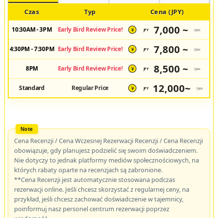
Czas
Typ
Cena (JPY)
7,000 ~
10:30AM - 3PM
Early Bird Review Price!
JPY
/pax
¥
7,800 ~
4:30PM - 7:30PM
Early Bird Review Price!
JPY
/pax
¥
8,500 ~
8PM
Early Bird Review Price!
JPY
/pax
¥
12,000~
Standard
Regular Price
JPY
/pax
¥
Cena Recenzji / Cena Wczesnej Rezerwacji Recenzji / Cena Recenzji
obowiązuje, gdy planujesz podzielić się swoim doświadczeniem.
Nie dotyczy to jednak platformy mediów społecznościowych, na
których rabaty oparte na recenzjach są zabronione.
**Cena Recenzji jest automatycznie stosowana podczas
rezerwacji online. Jeśli chcesz skorzystać z regularnej ceny, na
przykład, jeśli chcesz zachować doświadczenie w tajemnicy,
poinformuj nasz personel centrum rezerwacji poprzez