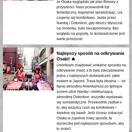
że Osaka wyglądała jak plan filmowy z
przyszłości. Nasz przewodnik był
fantastyczny, regularnie sprawdzając, czy
czujemy się komfortowo. Jazda przez
Nambę i Dotonbori, gdy deszcz błyszczał
na chodniku, była niezapomniana. Bez
względu na pogodę, to doświadczenie jest
warte przeżycia!
Najlepszy sposób na odkrywanie
Osaki! 🔥
Uwielbiam znajdować unikalne sposoby na
odkrywanie miast, a to była zdecydowanie
jedna z najlepszych doświadczeń, jakie
miałem w Japonii. Trasa była idealna — od
fajnej atmosfery Amerikamury po tętniące
życiem ulice Namby i elektryzującą
atmosferę Dotonbori, wszystko wydawało
się surrealistyczne. Przewodnik zadbał o
to, aby wszyscy czuli się komfortowo i
świetnie się bawili. Jeśli chcesz zobaczyć
Osakę w zupełnie nowy sposób, ta
wycieczka jest najlepszym sposobem, aby
to zrobić!