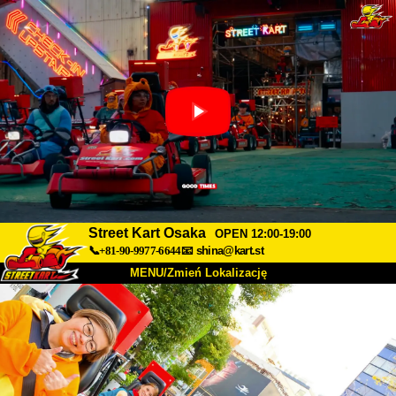
Street Kart Osaka
OPEN 12:00-19:00
📞+81-90-9977-6644
📧
shina@kart.st
MENU/Zmień Lokalizację
TOP
O nas
Specyfikacja
Cena
Dojazd
Opinie
FAQ