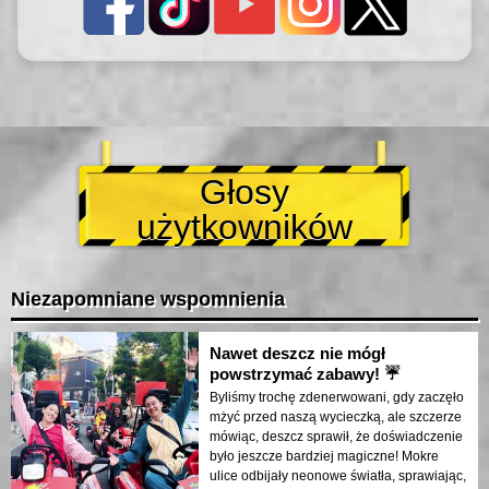
Głosy
użytkowników
Niezapomniane wspomnienia
Nawet deszcz nie mógł
powstrzymać zabawy! ☔
Byliśmy trochę zdenerwowani, gdy zaczęło
mżyć przed naszą wycieczką, ale szczerze
mówiąc, deszcz sprawił, że doświadczenie
było jeszcze bardziej magiczne! Mokre
ulice odbijały neonowe światła, sprawiając,