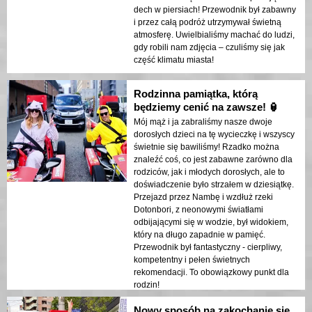
dech w piersiach! Przewodnik był zabawny
i przez całą podróż utrzymywał świetną
atmosferę. Uwielbialiśmy machać do ludzi,
gdy robili nam zdjęcia – czuliśmy się jak
część klimatu miasta!
Rodzinna pamiątka, którą
będziemy cenić na zawsze! 🏮
Mój mąż i ja zabraliśmy nasze dwoje
dorosłych dzieci na tę wycieczkę i wszyscy
świetnie się bawiliśmy! Rzadko można
znaleźć coś, co jest zabawne zarówno dla
rodziców, jak i młodych dorosłych, ale to
doświadczenie było strzałem w dziesiątkę.
Przejazd przez Nambę i wzdłuż rzeki
Dotonbori, z neonowymi światłami
odbijającymi się w wodzie, był widokiem,
który na długo zapadnie w pamięć.
Przewodnik był fantastyczny - cierpliwy,
kompetentny i pełen świetnych
rekomendacji. To obowiązkowy punkt dla
rodzin!
Nowy sposób na zakochanie się