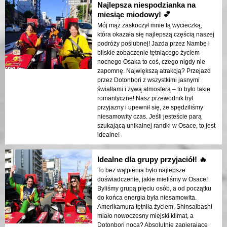
Najlepsza niespodzianka na
miesiąc miodowy! 💕
Mój mąż zaskoczył mnie tą wycieczką,
która okazała się najlepszą częścią naszej
podróży poślubnej! Jazda przez Nambę i
bliskie zobaczenie tętniącego życiem
nocnego Osaka to coś, czego nigdy nie
zapomnę. Największą atrakcją? Przejazd
przez Dotonbori z wszystkimi jasnymi
światłami i żywą atmosferą – to było takie
romantyczne! Nasz przewodnik był
przyjazny i upewnił się, że spędziliśmy
niesamowity czas. Jeśli jesteście parą
szukającą unikalnej randki w Osace, to jest
idealne!
Idealne dla grupy przyjaciół! 🔥
To bez wątpienia było najlepsze
doświadczenie, jakie mieliśmy w Osace!
Byliśmy grupą pięciu osób, a od początku
do końca energia była niesamowita.
Amerikamura tętniła życiem, Shinsaibashi
miało nowoczesny miejski klimat, a
Dotonbori nocą? Absolutnie zapierające