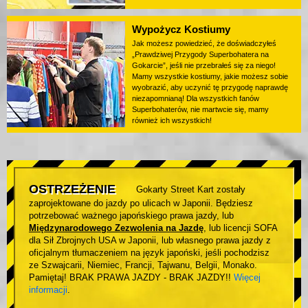
Wypożycz Kostiumy
Jak możesz powiedzieć, że doświadczyłeś
„Prawdziwej Przygody Superbohatera na
Gokarcie”, jeśli nie przebrałeś się za niego!
Mamy wszystkie kostiumy, jakie możesz sobie
wyobrazić, aby uczynić tę przygodę naprawdę
niezapomnianą! Dla wszystkich fanów
Superbohaterów, nie martwcie się, mamy
również ich wszystkich!
OSTRZEŻENIE
Gokarty Street Kart zostały
zaprojektowane do jazdy po ulicach w Japonii. Będziesz
potrzebować ważnego japońskiego prawa jazdy, lub
Międzynarodowego Zezwolenia na Jazdę
, lub licencji SOFA
dla Sił Zbrojnych USA w Japonii, lub własnego prawa jazdy z
oficjalnym tłumaczeniem na język japoński, jeśli pochodzisz
ze Szwajcarii, Niemiec, Francji, Tajwanu, Belgii, Monako.
Pamiętaj! BRAK PRAWA JAZDY - BRAK JAZDY!!
Więcej
informacji
.