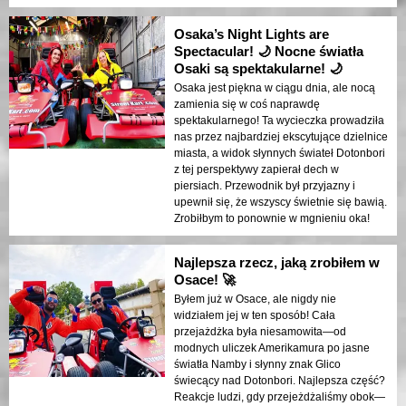
Osaka’s Night Lights are
Spectacular! 🌙 Nocne światła
Osaki są spektakularne! 🌙
Osaka jest piękna w ciągu dnia, ale nocą
zamienia się w coś naprawdę
spektakularnego! Ta wycieczka prowadziła
nas przez najbardziej ekscytujące dzielnice
miasta, a widok słynnych świateł Dotonbori
z tej perspektywy zapierał dech w
piersiach. Przewodnik był przyjazny i
upewnił się, że wszyscy świetnie się bawią.
Zrobiłbym to ponownie w mgnieniu oka!
Najlepsza rzecz, jaką zrobiłem w
Osace! 🚀
Byłem już w Osace, ale nigdy nie
widziałem jej w ten sposób! Cała
przejażdżka była niesamowita—od
modnych uliczek Amerikamura po jasne
światła Namby i słynny znak Glico
świecący nad Dotonbori. Najlepsza część?
Reakcje ludzi, gdy przejeżdżaliśmy obok—