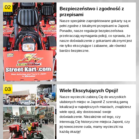
02
Bezpieczeństwo i zgodność z
przepisami
Nasze specjalnie zaprojektowane gokarty są w
pełni zgodne z lokalnymi przepisami w Japonii.
Ponadto, nasze regulacje bezpieczeństwa
przekraczają wymagania policji, co sprawia, że
nasze doświadczenie z gokartami ulicznymi jest
nie tylko ekscytujące i zabawne, ale również
bardzo bezpieczne.
03
Wiele Ekscytujących Opcji!
Nasze wycieczki zabiorą Cię do wszystkich
ulubionych miejsc w Japonii! Z szeroką gamą
lokalizacji w największych miastach, znajdziesz
wiele opcji, aby dostosować swoje
doświadczenie. Niezależnie od tego, czy
interesują Cię historyczne miejsca Japonii, czy
jej nowoczesne cuda, mamy wycieczki na
każdą okazję!