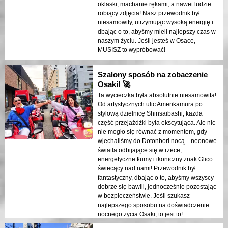
oklaski, machanie rękami, a nawet ludzie
robiący zdjęcia! Nasz przewodnik był
niesamowity, utrzymując wysoką energię i
dbając o to, abyśmy mieli najlepszy czas w
naszym życiu. Jeśli jesteś w Osace,
MUSISZ to wypróbować!
Szalony sposób na zobaczenie
Osaki! 🚀
Ta wycieczka była absolutnie niesamowita!
Od artystycznych ulic Amerikamura po
stylową dzielnicę Shinsaibashi, każda
część przejażdżki była ekscytująca. Ale nic
nie mogło się równać z momentem, gdy
wjechaliśmy do Dotonbori nocą—neonowe
światła odbijające się w rzece,
energetyczne tłumy i ikoniczny znak Glico
świecący nad nami! Przewodnik był
fantastyczny, dbając o to, abyśmy wszyscy
dobrze się bawili, jednocześnie pozostając
w bezpieczeństwie. Jeśli szukasz
najlepszego sposobu na doświadczenie
nocnego życia Osaki, to jest to!